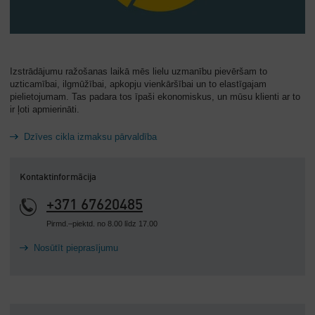
Izstrādājumu ražošanas laikā mēs lielu uzmanību pievēršam to
uzticamībai, ilgmūžībai, apkopju vienkāršībai un to elastīgajam
pielietojumam. Tas padara tos īpaši ekonomiskus, un mūsu klienti ar to
ir ļoti apmierināti.
Dzīves cikla izmaksu pārvaldība
Kontaktinformācija
+371 67620485
Pirmd.–piektd. no 8.00 līdz 17.00
Nosūtīt pieprasījumu