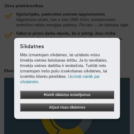
Jūsu priekšrocības
Ilgizturīgāks, pateicoties zemiem apgriezieniem
Apgriezienu skaits, kas ir vien 1500 1/min, kompresoriem
nodrošina nelielu enerģijas patēriņu. Pie tam — tie darbojas ilgāk.
Sākot ar pirmo darba stundu, tie ir pilnīgi Jūsu rīcībā
Pilna jauda Jūsu rīcībā būs jau no pirmās darba stundas visa
kalpošanas mūža garumā.
Sīkdatnes
Mēs izmantojam sīkdatnes, lai uzlabotu mūsu
tīmekļa vietnes lietošanas ērtību. Ja to nevēlaties,
tīmekļa vietnes darbība ir ierobežota. Turklāt mēs
Ekonomisks visos līmeņos
izmantojam trešo pušu izsekošanas sīkdatnes, lai
izvērtētu klientu prioritātes.
Uzzināt vairāk par
sīkdatnēm.
Mainīt sīkdatņu iestatījumus
Atļaut visas sīkdatnes