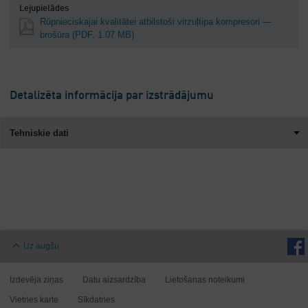
Lejupielādes
Rūpnieciskajai kvalitātei atbilstoši virzuļtipa kompresori —
brošūra
(PDF, 1.07 MB)
Detalizēta informācija par izstrādājumu
Tehniskie dati
Uz augšu
Izdevēja ziņas
Datu aizsardzība
Lietošanas noteikumi
Vietnes karte
Sīkdatnes