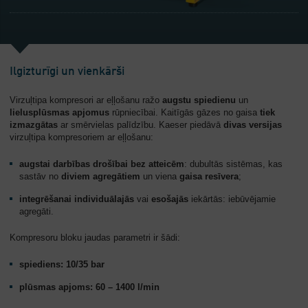
Ilgizturīgi un vienkārši
Virzuļtipa kompresori ar eļļošanu ražo
augstu spiedienu
un
lielus
plūsmas apjomus
rūpniecībai. Kaitīgās gāzes no gaisa
tiek
izmazgātas
ar smērvielas palīdzību. Kaeser piedāvā
divas versijas
virzuļtipa kompresoriem ar eļļošanu:
augstai darbības drošībai bez atteicēm
: dubultās sistēmas, kas
sastāv no
diviem agregātiem
un viena
gaisa resīvera
;
integrēšanai
individuālajās
vai
esošajās
iekārtās: iebūvējamie
agregāti.
Kompresoru bloku jaudas parametri ir šādi:
spiediens: 10/35 bar
plūsmas apjoms: 60 – 1400 l/min