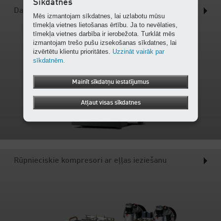
Sīkdatnes
Darbnīcu kompresori bez eļļas
Mēs izmantojam sīkdatnes, lai uzlabotu mūsu
tīmekļa vietnes lietošanas ērtību. Ja to nevēlaties,
tīmekļa vietnes darbība ir ierobežota. Turklāt mēs
izmantojam trešo pušu izsekošanas sīkdatnes, lai
izvērtētu klientu prioritātes.
Uzzināt vairāk par
sīkdatnēm.
Mainīt sīkdatņu iestatījumus
Atļaut visas sīkdatnes
Rūpnieciskie kompresori ar eļļas ieziešanu