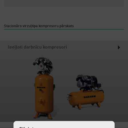
Stacionāro virzuļtipa kompresoru pārskats
Ieeļļoti darbnīcu kompresori