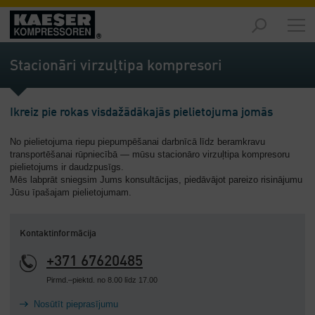
Izstrādājumi
-
Stacionāri virzuļtipa kompresori
Pārskats
Risinājumi
Ikreiz pie rokas visdažādākajās pielietojuma jomās
-
Pārskats
No pielietojuma riepu piepumpēšanai darbnīcā līdz beramkravu
transportēšanai rūpniecībā — mūsu stacionāro virzuļtipa kompresoru
Serviss
pielietojums ir daudzpusīgs.
-
Mēs labprāt sniegsim Jums konsultācijas, piedāvājot pareizo risinājumu
Pārskats
Jūsu īpašajam pielietojumam.
Uzņēmums
-
Kontaktinformācija
Pārskats
+371 67620485
Pirmd.–piektd. no 8.00 līdz 17.00
Nosūtīt pieprasījumu