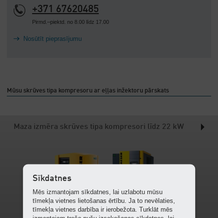
+371 67620485
Pirmd.–piektd. no 8.00 līdz 17.00
Nosūtīt pieprasījumu
Mūsu skrūves tipa kompresoru ar eļļas inžektoru pārskats
Maza izmēra skrūves tipa kompresori līdz 22 kW
Sīkdatnes
Mēs izmantojam sīkdatnes, lai uzlabotu mūsu
tīmekļa vietnes lietošanas ērtību. Ja to nevēlaties,
tīmekļa vietnes darbība ir ierobežota. Turklāt mēs
izmantojam trešo pušu izsekošanas sīkdatnes, lai