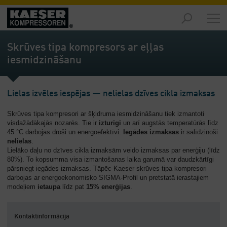
Izstrādājumi
-
Skrūves tipa kompresors ar eļļas
Pārskats
iesmidzināšanu
Risinājumi
-
Pārskats
Lielas izvēles iespējas — nelielas dzīves cikla izmaksas
Skrūves tipa kompresori ar šķidruma iesmidzināšanu tiek izmantoti
Serviss
visdažādākajās nozarēs. Tie ir
izturīgi
un arī augstās temperatūrās līdz
-
45 °C darbojas droši un energoefektīvi.
Iegādes izmaksas
ir salīdzinoši
Pārskats
nelielas
.
Lielāko daļu no dzīves cikla izmaksām veido izmaksas par enerģiju (līdz
Uzņēmums
80%). To kopsumma visa izmantošanas laika garumā var daudzkārtīgi
-
pārsniegt iegādes izmaksas. Tāpēc Kaeser skrūves tipa kompresori
darbojas ar energoekonomisko SIGMA-Profil un pretstatā ierastajiem
Pārskats
modeļiem
ietaupa
līdz pat
15% enerģijas
.
Kontaktinformācija