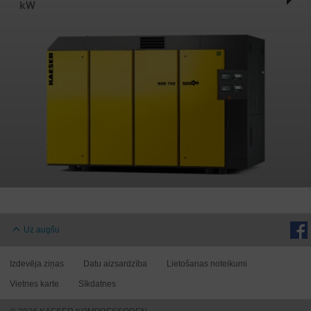
kW
Uz augšu
Izdevēja ziņas
Datu aizsardzība
Lietošanas noteikumi
Vietnes karte
Sīkdatnes