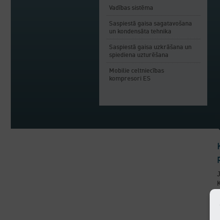
Vadības sistēma
Saspiestā gaisa sagatavošana
un kondensāta tehnika
Saspiestā gaisa uzkrāšana un
spiediena uzturēšana
Mobilie celtniecības
kompresori ES
K
e