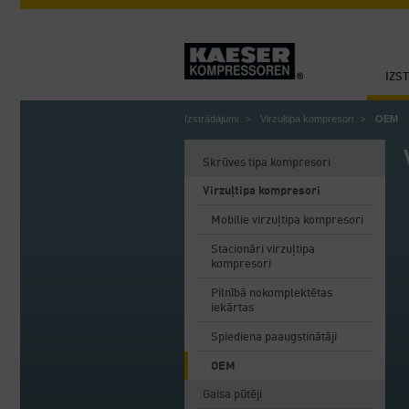
IZS
Izstrādājumi
Virzuļtipa kompresori
OEM
Skrūves tipa kompresori
Virzuļtipa kompresori
Mobilie virzuļtipa kompresori
Stacionāri virzuļtipa
kompresori
Pilnībā nokomplektētas
iekārtas
Spiediena paaugstinātāji
OEM
Gaisa pūtēji