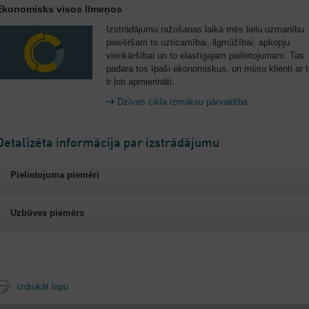
Ekonomisks visos līmeņos
Izstrādājumu ražošanas laikā mēs lielu uzmanību
pievēršam to uzticamībai, ilgmūžībai, apkopju
vienkāršībai un to elastīgajam pielietojumam. Tas
padara tos īpaši ekonomiskus, un mūsu klienti ar 
ir ļoti apmierināti.
Dzīves cikla izmaksu pārvaldība
Detalizēta informācija par izstrādājumu
Pielietojuma piemēri
Uzbūves piemērs
Izdrukāt lapu