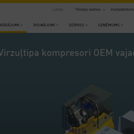
Latvija
Tīmekļa vietnes
Kontaktinform
TRĀDĀJUMI
RISINĀJUMI
SERVISS
UZŅĒMUMS
Virzuļtipa kompresori OEM vaj