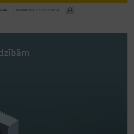
ācija
adzībām