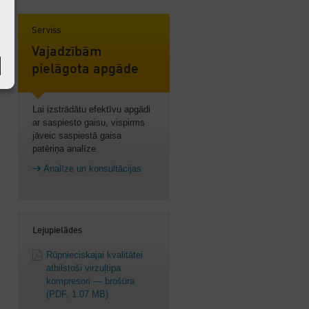
Serviss
i
Vajadzībām
pielāgota apgāde
Lai izstrādātu efektīvu apgādi
ar saspiesto gaisu, vispirms
jāveic saspiestā gaisa
patēriņa analīze.
Analīze un konsultācijas
Lejupielādes
Rūpnieciskajai kvalitātei
atbilstoši virzuļtipa
kompresori — brošūra
(PDF, 1.07 MB)