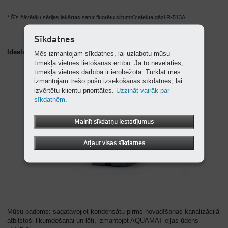
* Šīs žāvētāju sērijas iekārtas satur fluorētu siltumnīcefekta gāzi R-513A.
Sīkdatnes
Ideāls papildinājums: AQUAMAT eļļas-ūdens atdalītāji
Mēs izmantojam sīkdatnes, lai uzlabotu mūsu
tīmekļa vietnes lietošanas ērtību. Ja to nevēlaties,
tīmekļa vietnes darbība ir ierobežota. Turklāt mēs
izmantojam trešo pušu izsekošanas sīkdatnes, lai
izvērtētu klientu prioritātes.
Uzzināt vairāk par
sīkdatnēm.
Mainīt sīkdatņu iestatījumus
Atļaut visas sīkdatnes
Mūsu padoms: sagatavojiet kondensātu pirms novadīšanas kanalizācijā
atbilstoši likumdošanai un lēti, izmantojot AQUAMAT eļļas-ūdens