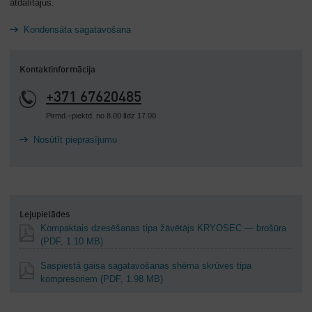
atdalītājus.
Kondensāta sagatavošana
Kontaktinformācija
+371 67620485
Pirmd.–piektd. no 8.00 līdz 17.00
Nosūtīt pieprasījumu
Lejupielādes
Kompaktais dzesēšanas tipa žāvētājs KRYOSEC — brošūra
(PDF, 1.10 MB)
Saspiestā gaisa sagatavošanas shēma skrūves tipa
kompresoriem
(PDF, 1.98 MB)