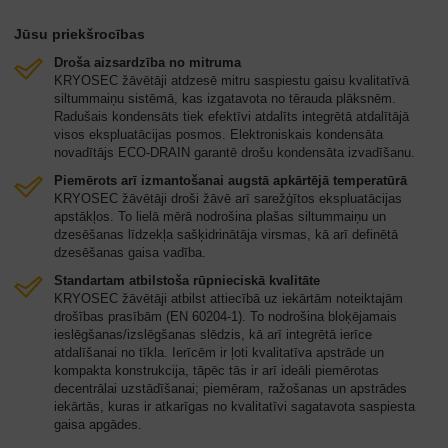
Jūsu priekšrocības
Droša aizsardzība no mitruma
KRYOSEC žāvētāji atdzesē mitru saspiestu gaisu kvalitatīvā
siltummaiņu sistēmā, kas izgatavota no tērauda plāksnēm.
Radušais kondensāts tiek efektīvi atdalīts integrētā atdalītājā
visos ekspluatācijas posmos. Elektroniskais kondensāta
novadītājs ECO-DRAIN garantē drošu kondensāta izvadīšanu.
Piemērots arī izmantošanai augstā apkārtējā temperatūrā
KRYOSEC žāvētāji droši žāvē arī sarežģītos ekspluatācijas
apstākļos. To lielā mērā nodrošina plašas siltummaiņu un
dzesēšanas līdzekļa sašķidrinātāja virsmas, kā arī definētā
dzesēšanas gaisa vadība.
Standartam atbilstoša rūpnieciskā kvalitāte
KRYOSEC žāvētāji atbilst attiecībā uz iekārtām noteiktajām
drošības prasībām (EN 60204-1). To nodrošina bloķējamais
ieslēgšanas/izslēgšanas slēdzis, kā arī integrētā ierīce
atdalīšanai no tīkla. Ierīcēm ir ļoti kvalitatīva apstrāde un
kompakta konstrukcija, tāpēc tās ir arī ideāli piemērotas
decentrālai uzstādīšanai; piemēram, ražošanas un apstrādes
iekārtās, kuras ir atkarīgas no kvalitatīvi sagatavota saspiesta
gaisa apgādes.