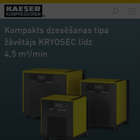
Izstrādājumi
-
Kompakts dzesēšanas tipa
Pārskats
žāvētājs KRYOSEC līdz
Risinājumi
-
4,5 m³/min
Pārskats
Serviss
-
Pārskats
Uzņēmums
-
Pārskats