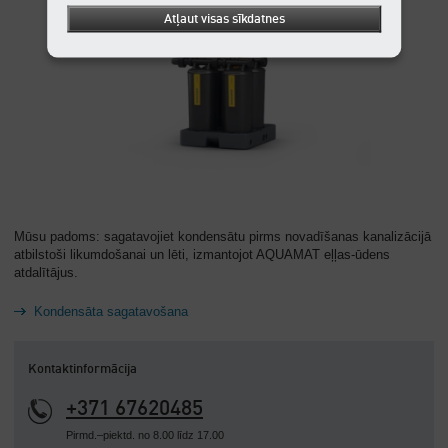
Atļaut visas sīkdatnes
Mūsu padoms: sagatavojiet kondensātu pirms novadīšanas kanalizācijā
atbilstoši likumdošanai un lēti, izmantojot AQUAMAT eļļas-ūdens
atdalītājus.
Kondensāta sagatavošana
Kontaktinformācija
+371 67620485
Pirmd.–piektd. no 8.00 līdz 17.00