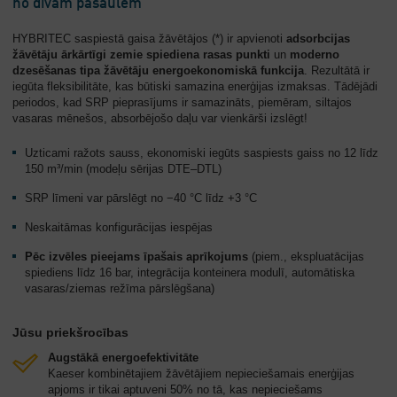
no divām pasaulēm
HYBRITEC saspiestā gaisa žāvētājos (*) ir apvienoti
adsorbcijas
žāvētāju
ārkārtīgi zemie spiediena rasas punkti
un
moderno
dzesēšanas tipa žāvētāju
energoekonomiskā funkcija
. Rezultātā ir
iegūta fleksibilitāte, kas būtiski samazina enerģijas izmaksas. Tādējādi
periodos, kad SRP pieprasījums ir samazināts, piemēram, siltajos
vasaras mēnešos, absorbējošo daļu var vienkārši izslēgt!
Uzticami ražots sauss, ekonomiski iegūts saspiests gaiss no 12 līdz
150 m³/min (modeļu sērijas DTE–DTL)
SRP līmeni var pārslēgt no −40 °C līdz +3 °C
Neskaitāmas konfigurācijas iespējas
Pēc izvēles pieejams īpašais aprīkojums
(piem., ekspluatācijas
spiediens līdz 16 bar, integrācija konteinera modulī, automātiska
vasaras/ziemas režīma pārslēgšana)
Jūsu priekšrocības
Augstākā energoefektivitāte
Kaeser kombinētajiem žāvētājiem nepieciešamais enerģijas
apjoms ir tikai aptuveni 50% no tā, kas nepieciešams