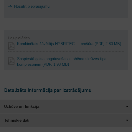
Nosūtīt pieprasījumu
Lejupielādes
Kombinētais žāvētājs HYBRITEC — brošūra
(PDF, 2.80 MB)
Saspiestā gaisa sagatavošanas shēma skrūves tipa
kompresoriem
(PDF, 1.98 MB)
Detalizēta informācija par izstrādājumu
Uzbūve un funkcija
Tehniskie dati