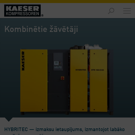
Izstrādājumi
-
Kombinētie žāvētāji
Pārskats
Risinājumi
-
Pārskats
Serviss
-
Pārskats
Uzņēmums
-
Pārskats
HYBRITEC — izmaksu ietaupījums, izmantojot labāko