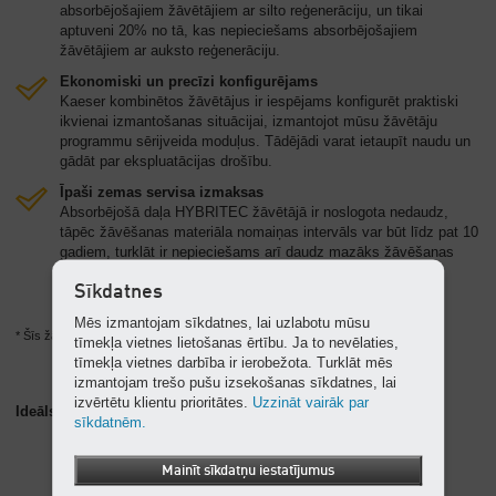
absorbējošajiem žāvētājiem ar silto reģenerāciju, un tikai
aptuveni 20% no tā, kas nepieciešams absorbējošajiem
žāvētājiem ar auksto reģenerāciju.
Ekonomiski un precīzi konfigurējams
Kaeser kombinētos žāvētājus ir iespējams konfigurēt praktiski
ikvienai izmantošanas situācijai, izmantojot mūsu žāvētāju
programmu sērijveida moduļus. Tādējādi varat ietaupīt naudu un
gādāt par ekspluatācijas drošību.
Īpaši zemas servisa izmaksas
Absorbējošā daļa HYBRITEC žāvētājā ir noslogota nedaudz,
tāpēc žāvēšanas materiāla nomaiņas intervāls var būt līdz pat 10
gadiem, turklāt ir nepieciešams arī daudz mazāks žāvēšanas
materiāla daudzums.
Sīkdatnes
Mēs izmantojam sīkdatnes, lai uzlabotu mūsu
* Šīs žāvētāju sērijas iekārtas satur fluorētu siltumnīcefekta gāzi R-513A.
tīmekļa vietnes lietošanas ērtību. Ja to nevēlaties,
tīmekļa vietnes darbība ir ierobežota. Turklāt mēs
izmantojam trešo pušu izsekošanas sīkdatnes, lai
izvērtētu klientu prioritātes.
Uzzināt vairāk par
Ideāls papildinājums: AQUAMAT eļļas-ūdens atdalītāji
sīkdatnēm.
Mainīt sīkdatņu iestatījumus