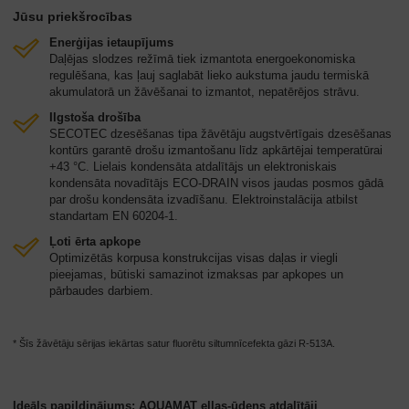
Jūsu priekšrocības
Enerģijas ietaupījums
Daļējas slodzes režīmā tiek izmantota energoekonomiska
regulēšana, kas ļauj saglabāt lieko aukstuma jaudu termiskā
akumulatorā un žāvēšanai to izmantot, nepatērējos strāvu.
Ilgstoša drošība
SECOTEC dzesēšanas tipa žāvētāju augstvērtīgais dzesēšanas
kontūrs garantē drošu izmantošanu līdz apkārtējai temperatūrai
+43 °C. Lielais kondensāta atdalītājs un elektroniskais
kondensāta novadītājs ECO-DRAIN visos jaudas posmos gādā
par drošu kondensāta izvadīšanu. Elektroinstalācija atbilst
standartam EN 60204-1.
Ļoti ērta apkope
Optimizētās korpusa konstrukcijas visas daļas ir viegli
pieejamas, būtiski samazinot izmaksas par apkopes un
pārbaudes darbiem.
* Šīs žāvētāju sērijas iekārtas satur fluorētu siltumnīcefekta gāzi R-513A.
Ideāls papildinājums: AQUAMAT eļļas-ūdens atdalītāji