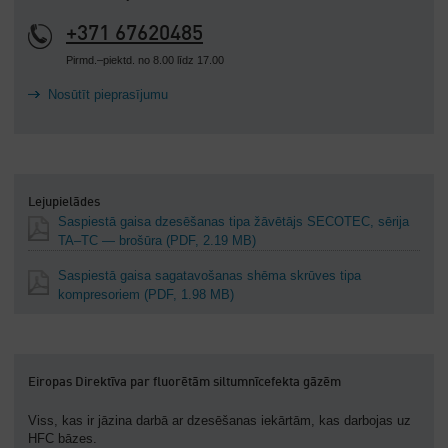
+371 67620485
Pirmd.–piektd. no 8.00 līdz 17.00
Nosūtīt pieprasījumu
Lejupielādes
Saspiestā gaisa dzesēšanas tipa žāvētājs SECOTEC, sērija
TA–TC — brošūra
(PDF, 2.19 MB)
Saspiestā gaisa sagatavošanas shēma skrūves tipa
kompresoriem
(PDF, 1.98 MB)
Eiropas Direktīva par fluorētām siltumnīcefekta gāzēm
Viss, kas ir jāzina darbā ar dzesēšanas iekārtām, kas darbojas uz
HFC bāzes.