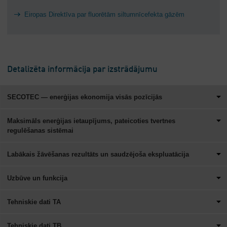
Eiropas Direktīva par fluorētām siltumnīcefekta gāzēm
Detalizēta informācija par izstrādājumu
SECOTEC — enerģijas ekonomija visās pozīcijās
Maksimāls enerģijas ietaupījums, pateicoties tvertnes
regulēšanas sistēmai
Labākais žāvēšanas rezultāts un saudzējoša ekspluatācija
Uzbūve un funkcija
Tehniskie dati TA
Tehniskie dati TB