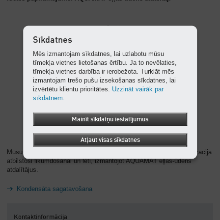
Sīkdatnes
Mēs izmantojam sīkdatnes, lai uzlabotu mūsu
tīmekļa vietnes lietošanas ērtību. Ja to nevēlaties,
tīmekļa vietnes darbība ir ierobežota. Turklāt mēs
izmantojam trešo pušu izsekošanas sīkdatnes, lai
izvērtētu klientu prioritātes.
Uzzināt vairāk par
sīkdatnēm.
Mainīt sīkdatņu iestatījumus
Atļaut visas sīkdatnes
Mūsu padoms: sagatavojiet kondensātu pirms novadīšanas kanalizācijā
atbilstoši likumdošanai un lēti, izmantojot AQUAMAT eļļas-ūdens
atdalītājus.
Kondensāta sagatavošana
Kontaktinformācija