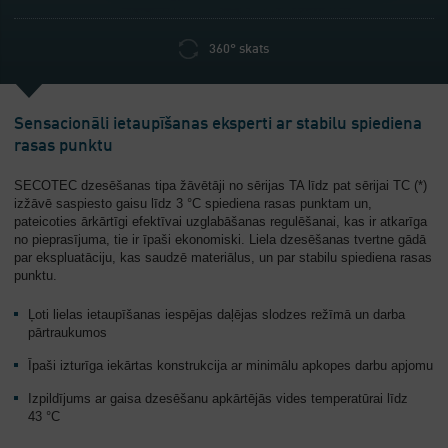
360° skats
Sensacionāli ietaupīšanas eksperti ar stabilu spiediena
rasas punktu
SECOTEC dzesēšanas tipa žāvētāji no sērijas TA līdz pat sērijai TC (*)
izžāvē saspiesto gaisu līdz 3 °C spiediena rasas punktam un,
pateicoties ārkārtīgi efektīvai uzglabāšanas regulēšanai, kas ir atkarīga
no pieprasījuma, tie ir īpaši ekonomiski. Liela dzesēšanas tvertne gādā
par ekspluatāciju, kas saudzē materiālus, un par stabilu spiediena rasas
punktu.
Ļoti lielas ietaupīšanas iespējas daļējas slodzes režīmā un darba
pārtraukumos
Īpaši izturīga iekārtas konstrukcija ar minimālu apkopes darbu apjomu
Izpildījums ar gaisa dzesēšanu apkārtējās vides temperatūrai līdz
43 °C