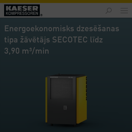
Izstrādājumi
-
Energoekonomisks dzesēšanas
Pārskats
tipa žāvētājs SECOTEC līdz
Risinājumi
-
3,90 m³/min
Pārskats
Serviss
-
Pārskats
Uzņēmums
-
Pārskats