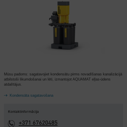
Mūsu padoms: sagatavojiet kondensātu pirms novadīšanas kanalizācijā
atbilstoši likumdošanai un lēti, izmantojot AQUAMAT eļļas-ūdens
atdalītājus.
Kondensāta sagatavošana
Kontaktinformācija
+371 67620485