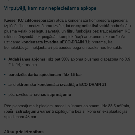
Virpuļvēji, kam nav nepieciešama apkope
Kaeser KC ciklonseparatori
atdala kondensātu kompresora spiediena
izplūdē. Tie ir neaizstājama izvēle, lai
energoefektīvā veidā
nodrošinātu
plūsmā vēlāk pieslēgtu žāvētāju un filtru funkcijas bez traucējumiem KC
cikloni sērijveidā tiek piegādāti komplektācijā ar ekonomisko un īpaši
uzticamo
kondensāta izvadītāju
ECO-DRAIN 31
; protams, ka
komplektācijā ir iekļauta arī pārbaudes poga un trauksmes kontakts.
Atdalīšanas apjoms līdz pat 99%
apjoma plūsmas diapazonā no 0,9
līdz 14,2 m³/min
paredzēts darba spiedienam līdz 16 bar
ar elektronisku kondensāta izvadītāju ECO-DRAIN 31
pēc izvēles ar
sienas stiprinājumu
Pēc pieprasījuma ir pieejami modeļi plūsmas apjomam līdz 88,5 m³/min,
īpaši izstrādājumu varianti
izpildījumā bez silikona un ekspluatācijas
spiedienam 45 bar.
Jūsu priekšrocības