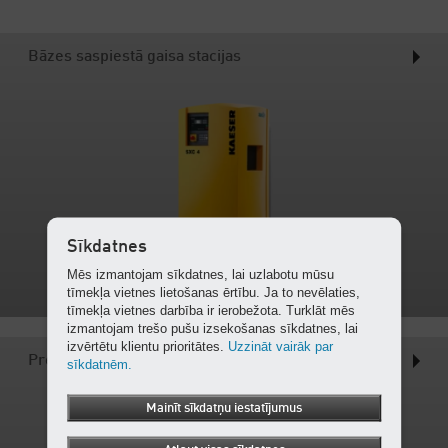
Bāzes saspiestā gaisa stacijas
Sīkdatnes
Mēs izmantojam sīkdatnes, lai uzlabotu mūsu
tīmekļa vietnes lietošanas ērtību. Ja to nevēlaties,
tīmekļa vietnes darbība ir ierobežota. Turklāt mēs
izmantojam trešo pušu izsekošanas sīkdatnes, lai
izvērtētu klientu prioritātes.
Uzzināt vairāk par
Premium klases saspiestā gaisa stacijas
sīkdatnēm.
Mainīt sīkdatņu iestatījumus