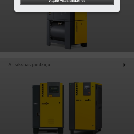
Atļaut visas sīkdatnes
Ar siksnas piedziņu