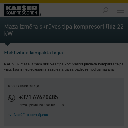
Izstrādājumi
-
Maza izmēra skrūves tipa kompresori līdz 22
Pārskats
kW
Risinājumi
-
Pārskats
Efektivitāte kompaktā telpā
KAESER maza izmēra skrūves tipa kompresori piedāvā kompaktā telpā
Serviss
visu, kas ir nepieciešams saspiestā gaisa padeves nodrošināšanai.
-
Pārskats
Kontaktinformācija
Uzņēmums
-
+371 67620485
Pārskats
Pirmd.–piektd. no 8.00 līdz 17.00
Nosūtīt pieprasījumu