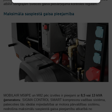
atbilst stingrajām Šveices gaisa piesārņojuma kontroles regulām.
Maksimāla saspiestā gaisa pieejamība
MOBILAIR M59PE un M82 pēc izvēles ir pieejami ar
8,5 vai 13 kVA
ģeneratoru
. SIGMA CONTROL SMART kompresora vadības sistēma,
pateicoties tās ideālai mijiedarbībai ar motora pārvaldības sistēmu,
nodrošina maksimālu saspiestā gaisa pieejamību atkarībā no