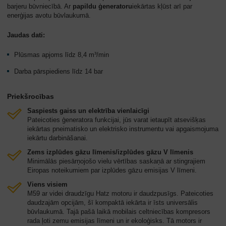
barjeru būvniecībā. Ar
papildu ģeneratoru
iekārtas kļūst arī par
enerģijas avotu būvlaukumā.
Jaudas dati:
Plūsmas apjoms līdz 8,4 m³/min
Darba pārspiediens līdz 14 bar
Priekšrocības
Saspiests gaiss un elektrība vienlaicīgi
Pateicoties ģeneratora funkcijai, jūs varat ietaupīt atsevišķas
iekārtas pneimatisko un elektrisko instrumentu vai apgaismojuma
iekārtu darbināšanai.
Zems izplūdes gāzu līmenis/izplūdes gāzu V līmenis
Minimālās piesārņojošo vielu vērtības saskaņā ar stingrajiem
Eiropas noteikumiem par izplūdes gāzu emisijas V līmeni.
Viens visiem
M59 ar videi draudzīgu Hatz motoru ir daudzpusīgs. Pateicoties
daudzajām opcijām, šī kompaktā iekārta ir īsts universālis
būvlaukumā. Tajā pašā laikā mobilais celtniecības kompresors
rada ļoti zemu emisijas līmeni un ir ekoloģisks. Tā motors ir