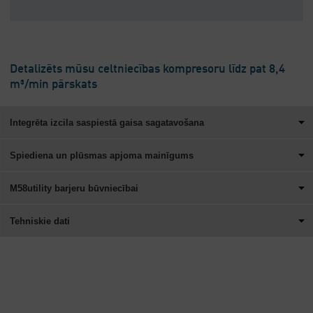
Detalizēts mūsu celtniecības kompresoru līdz pat 8,4
m³/min pārskats
Integrēta izcila saspiestā gaisa sagatavošana
Spiediena un plūsmas apjoma mainīgums
M58utility barjeru būvniecībai
Tehniskie dati