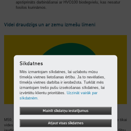
apstiprināts darbināšanai ar HVO100 biodegvielu, kas nesatur
fosilos kurināmos.
Videi draudzīgs un ar zemu izmešu līmeni
Sīkdatnes
Mēs izmantojam sīkdatnes, lai uzlabotu mūsu
tīmekļa vietnes lietošanas ērtību. Ja to nevēlaties,
tīmekļa vietnes darbība ir ierobežota. Turklāt mēs
izmantojam trešo pušu izsekošanas sīkdatnes, lai
izvērtētu klientu prioritātes.
Uzzināt vairāk par
sīkdatnēm.
Mainīt sīkdatņu iestatījumus
M59, M65 un M82 sērijas modeļi ir sertificēti lietošanai tīrā gaisā ne tikai
Atļaut visas sīkdatnes
vides zonās saskaņā ar ES Direktīvas 2016/1628 V līmeni. Turklāt
jaudīgās, daudzpusīgās iekārtas ar sērijveida dīzeļdegvielas daļiņu filtru