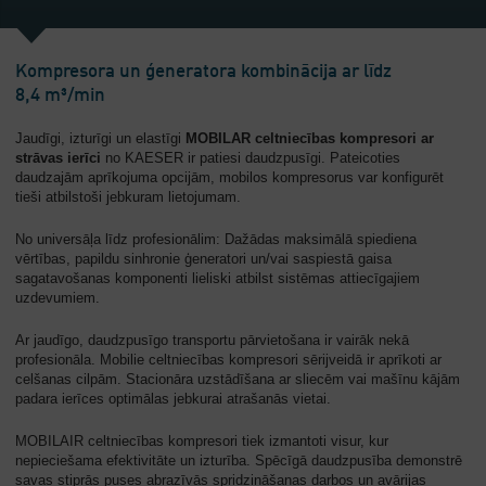
Kompresora un ģeneratora kombinācija ar līdz
8,4 m³/min
Jaudīgi, izturīgi un elastīgi
MOBILAR celtniecības kompresori ar
strāvas ierīci
no KAESER ir patiesi daudzpusīgi. Pateicoties
daudzajām aprīkojuma opcijām, mobilos kompresorus var konfigurēt
tieši atbilstoši jebkuram lietojumam.
No universāļa līdz profesionālim: Dažādas maksimālā spiediena
vērtības, papildu sinhronie ģeneratori un/vai saspiestā gaisa
sagatavošanas komponenti lieliski atbilst sistēmas attiecīgajiem
uzdevumiem.
Ar jaudīgo, daudzpusīgo transportu pārvietošana ir vairāk nekā
profesionāla. Mobilie celtniecības kompresori sērijveidā ir aprīkoti ar
celšanas cilpām. Stacionāra uzstādīšana ar sliecēm vai mašīnu kājām
padara ierīces optimālas jebkurai atrašanās vietai.
MOBILAIR celtniecības kompresori tiek izmantoti visur, kur
nepieciešama efektivitāte un izturība. Spēcīgā daudzpusība demonstrē
savas stiprās puses abrazīvās spridzināšanas darbos un avārijas