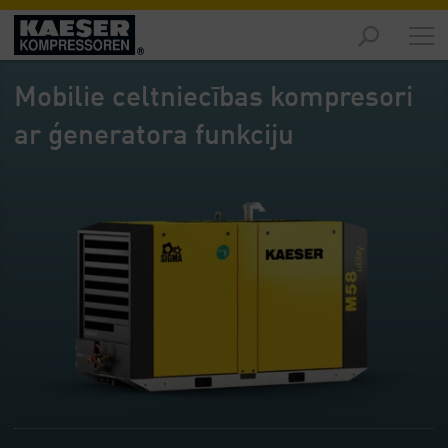
Izstrādājumi
-
Mobilie celtniecības kompresori
Pārskats
ar ģeneratora funkciju
Risinājumi
-
Pārskats
Serviss
-
Pārskats
Uzņēmums
-
Pārskats