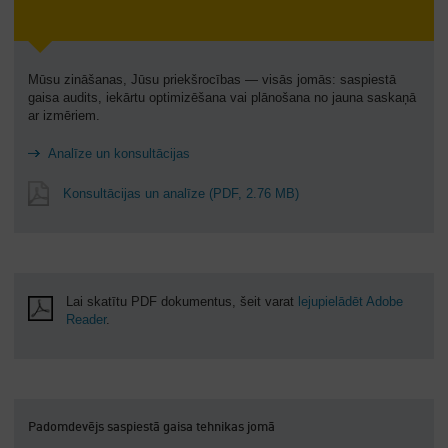
Mūsu zināšanas, Jūsu priekšrocības — visās jomās: saspiestā
gaisa audits, iekārtu optimizēšana vai plānošana no jauna saskaņā
ar izmēriem.
Analīze un konsultācijas
Konsultācijas un analīze
(PDF, 2.76 MB)
Lai skatītu PDF dokumentus, šeit varat
lejupielādēt Adobe
Reader
.
Padomdevējs saspiestā gaisa tehnikas jomā