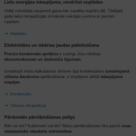
Liels enerģijas ietaupījums, novēršot noplūdes
Vidēji ceturtdaļa saspiestā gaisa tiek zaudēta noplūžu dēļ. Tādējādi
gada laikā nevajadzīgās izmaksās sakrājas summa ar pieciem
cipariem.
Noplūdes
Efektivitātes un iekārtas jaudas palielināšana
Precīzs kondensāta aprēķins
ir svarīgs Jūsu iekārtas
ekonomiskumam un darbmūža ilgumam
.
Izmantojot mūsu kalkulatorus skrūves tipa kondensatora
izmantojamā
siltuma daudzuma
aprēķināšanai, ir iespējams atklāt
ietaupījuma
iespējas
.
Kondensāts
Siltuma rekuperācija
Pārdomāts pārrēķināšanas palīgs
Bāri vai tori? Kubikmetri vai litri? Mūsu pārrēķināšanas rīks pazīst
visas
starptautisko standartu mērvienības
.