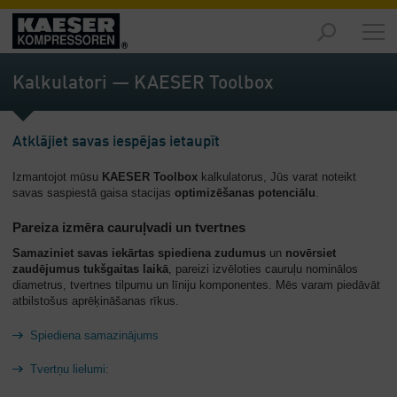
Izstrādājumi
-
Kalkulatori — KAESER Toolbox
Pārskats
Risinājumi
Atklājiet savas iespējas ietaupīt
-
Pārskats
Izmantojot mūsu
KAESER Toolbox
kalkulatorus, Jūs varat noteikt
savas saspiestā gaisa stacijas
optimizēšanas potenciālu
.
Serviss
-
Pareiza izmēra cauruļvadi un tvertnes
Pārskats
Samaziniet savas iekārtas spiediena zudumus
un
novērsiet
zaudējumus tukšgaitas laikā
, pareizi izvēloties cauruļu nominālos
Uzņēmums
diametrus, tvertnes tilpumu un līniju komponentes. Mēs varam piedāvāt
-
atbilstošus aprēķināšanas rīkus.
Pārskats
Spiediena samazinājums
Tvertņu lielumi: