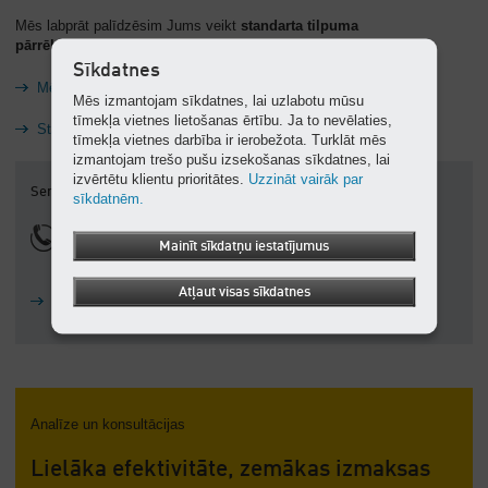
Mēs labprāt palīdzēsim Jums veikt
standarta tilpuma
pārrēķinus
saskaņā ar DIN 1343 un ISO 2533
.
Sīkdatnes
Mērvienību pārrēķins
Mēs izmantojam sīkdatnes, lai uzlabotu mūsu
tīmekļa vietnes lietošanas ērtību. Ja to nevēlaties,
Standarta kubikmetrs
tīmekļa vietnes darbība ir ierobežota. Turklāt mēs
izmantojam trešo pušu izsekošanas sīkdatnes, lai
izvērtētu klientu prioritātes.
Uzzināt vairāk par
Servisa numurs
sīkdatnēm.
371 29112940
Mainīt sīkdatņu iestatījumus
7 dienas nedēļā 24 stundas diennaktī
Atļaut visas sīkdatnes
Kontaktinformācija
Analīze un konsultācijas
Lielāka efektivitāte, zemākas izmaksas